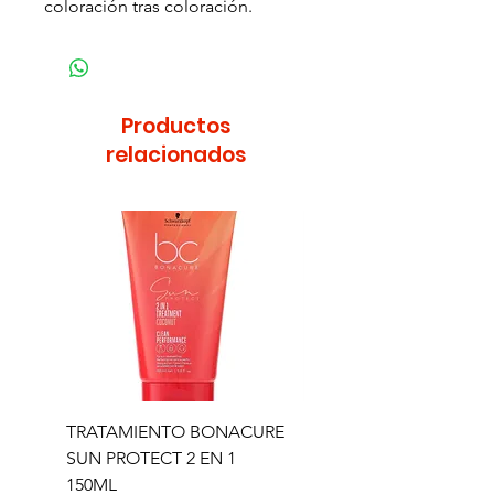
coloración tras coloración.
Productos
relacionados
TRATAMIENTO BONACURE
TRATAMIENTO BON
SUN PROTECT 2 EN 1
SUN 2 EN 1 150ML (D)
150ML
Precio
11,77 €