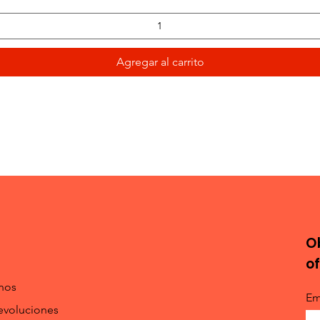
Agregar al carrito
O
o
nos
Em
evoluciones