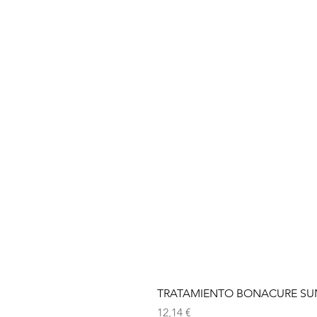
TRATAMIENTO BONACURE SUN 
Precio
12,14 €