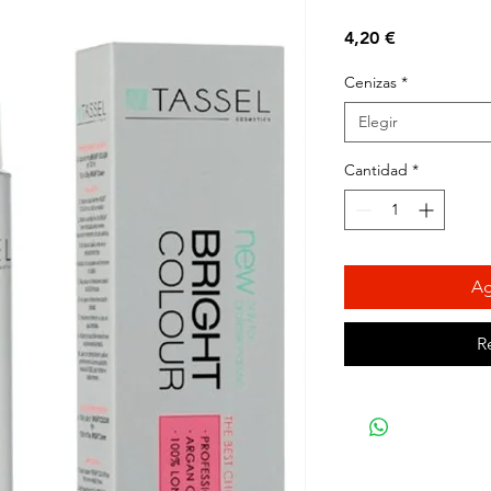
Precio
4,20 €
Cenizas
*
Elegir
Cantidad
*
Ag
R