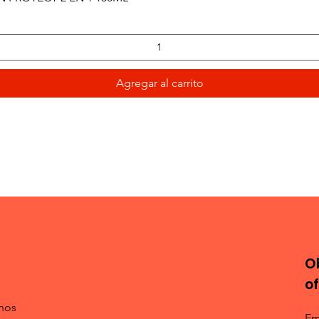
Agregar al carrito
O
o
nos
Em