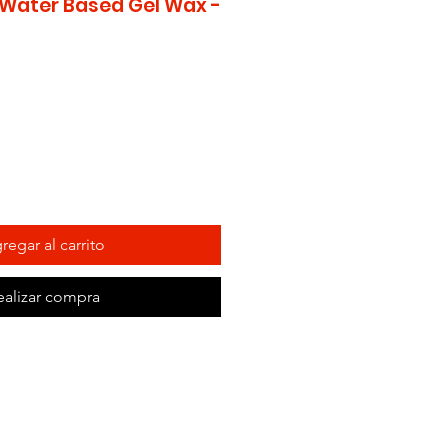
 Water Based Gel Wax -
regar al carrito
ealizar compra