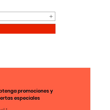
Precio
11,77 €
btenga promociones y
fertas especiales
ail *