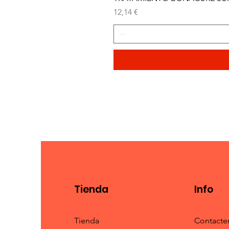
Precio
12,14 €
Tienda
Info
Tienda
Contacte