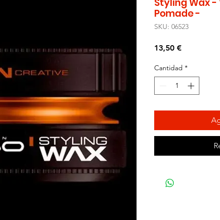
Styling Wax -
Pomade -
SKU: 06523
Precio
13,50 €
Cantidad
*
Ag
R