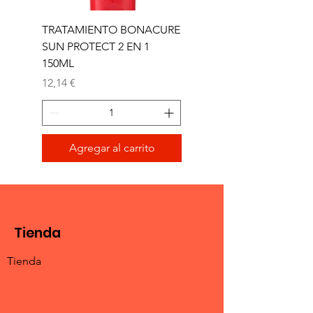
TRATAMIENTO BONACURE
TRATAMIENTO BON
SUN PROTECT 2 EN 1
SUN 2 EN 1 150ML (D)
150ML
Precio
11,77 €
Precio
12,14 €
Agregar al carrito
Tienda
Tienda