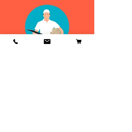
Info
Contactenos
Envío y devoluciones
Información general
ENVIOS
DE 24 A 48H
¡GRATIS EN
ESPAÑA!