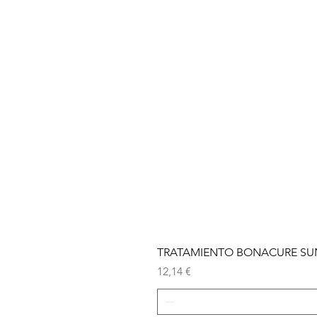
TRATAMIENTO BONACURE SUN 
Precio
12,14 €