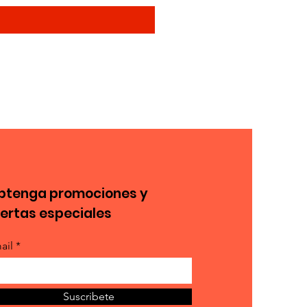
btenga promociones y
fertas especiales
ail *
Suscribete