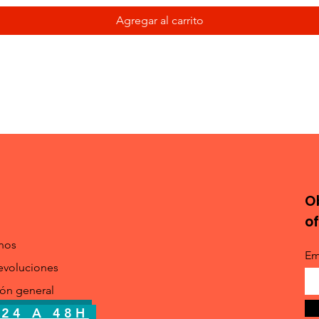
Agregar al carrito
O
o
nos
Em
evoluciones
ión general
24 A 48H
 24 A 48H