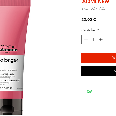
200ML NEW
SKU: LORPA20
Precio
22,00 €
Cantidad
*
Ag
R