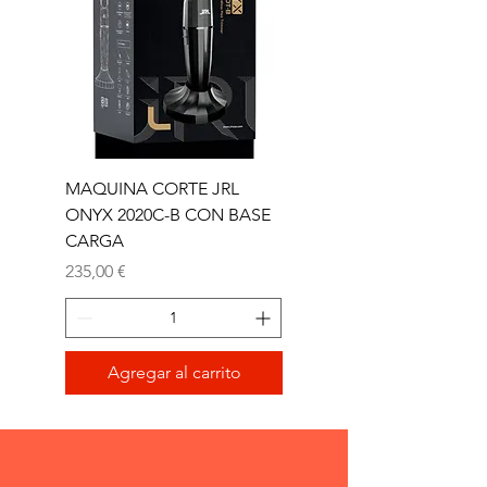
MAQUINA CORTE JRL
MAQUINA CORTE JR
ONYX 2020C-B CON BASE
TRIMMER ONYX 2020T
CARGA
Precio
165,00 €
Precio
235,00 €
Agregar al carrito