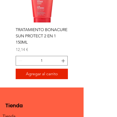
TRATAMIENTO BONACURE
TRATAMIENTO BON
SUN PROTECT 2 EN 1
SUN 2 EN 1 150ML (D)
150ML
Precio
11,77 €
Precio
12,14 €
Agregar al carrito
Tienda
Tienda