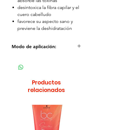
absorbe las toxinas
desintoxica la fibra capilar y el
cuero cabelludo
favorece su aspecto sano y
previene la deshidratación
Modo de aplicación:
Aplica el champú de
regeneración intensa Dr. Santé
Detox Hair sobre el cabello
húmedo, masajea para hacer
Productos
espuma y, después, acláralo bien
relacionados
con agua.