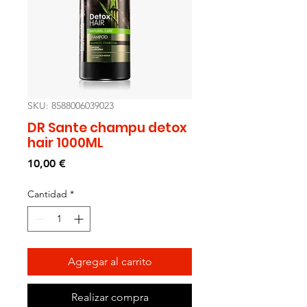
SKU: 8588006039023
DR Sante champu detox
hair 1000ML
Precio
10,00 €
Cantidad
*
Agregar al carrito
Realizar compra