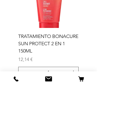
TRATAMIENTO BONACURE
TRATAMIENTO BON
SUN PROTECT 2 EN 1
SUN 2 EN 1 150ML (D)
150ML
Precio
11,77 €
Precio
12,14 €
Agregar al carrito
Tienda