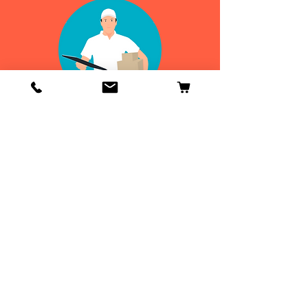
Info
Contactenos
Envío y devoluciones
Información general
ENVIOS
DE 24 A 48H
¡GRATIS EN
ESPAÑA!