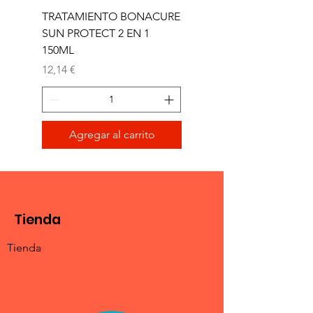
TRATAMIENTO BONACURE
TRATAMIENTO BON
SUN PROTECT 2 EN 1
SUN 2 EN 1 150ML (D)
150ML
Precio
11,77 €
Precio
12,14 €
Agregar al carrito
Tienda
Tienda