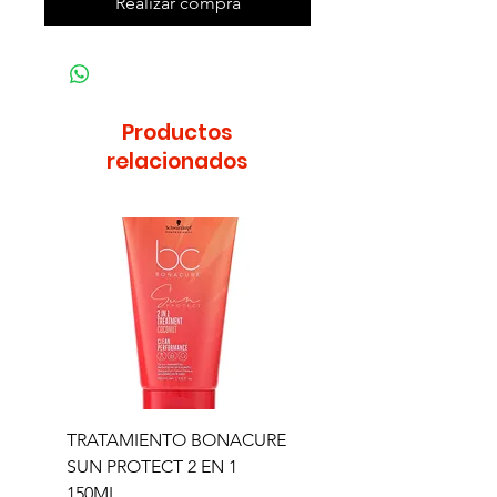
Realizar compra
Productos
relacionados
TRATAMIENTO BONACURE
TRATAMIENTO BON
SUN PROTECT 2 EN 1
SUN 2 EN 1 150ML (D)
150ML
Precio