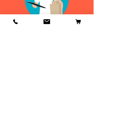
Info
Contactenos
Envío y devoluciones
Información general
ENVIOS
DE 24 A 48H
¡GRATIS EN
ESPAÑA!
ENVIOS
DE 24 A 48H
¡GRATIS A PARTIR DE
50€ EN
ESPAÑA!