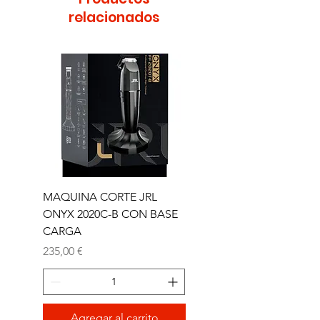
relacionados
MAQUINA CORTE JRL
MAQUINA CORTE JR
ONYX 2020C-B CON BASE
TRIMMER ONYX 2020T
CARGA
Precio
165,00 €
Precio
235,00 €
Agregar al carrito