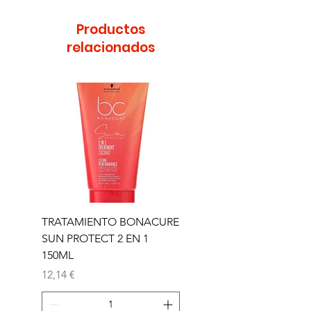
Productos
relacionados
TRATAMIENTO BONACURE
TRATAMIENTO BON
SUN PROTECT 2 EN 1
SUN 2 EN 1 150ML (D)
150ML
Precio
11,77 €
Precio
12,14 €