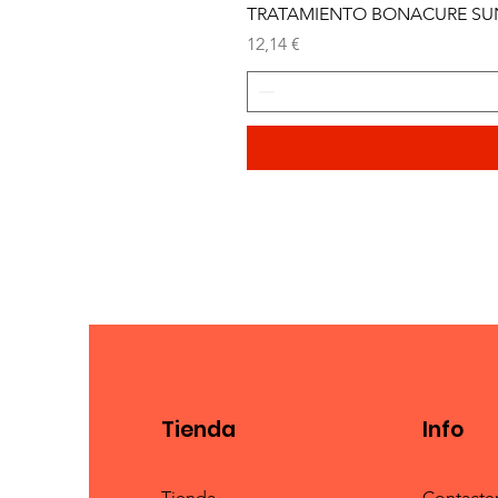
TRATAMIENTO BONACURE SUN 
Precio
12,14 €
Tienda
Info
Tienda
Contacte