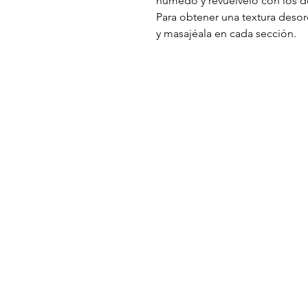
húmedo y revuélvelo con los d
Para obtener una textura desor
y masajéala en cada sección.