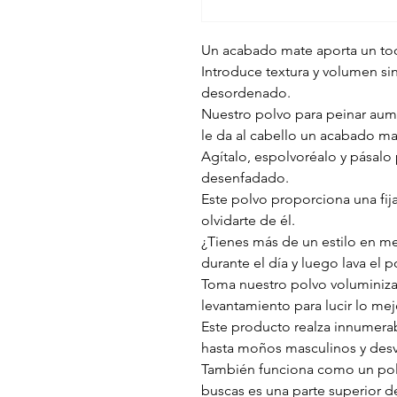
Un acabado mate aporta un toq
Introduce textura y volumen si
desordenado.
Nuestro polvo para peinar aume
le da al cabello un acabado m
Agítalo, espolvoréalo y pásalo 
desenfadado.
Este polvo proporciona una fija
olvidarte de él.
¿Tienes más de un estilo en men
durante el día y luego lava el p
Toma nuestro polvo voluminiza
levantamiento para lucir lo mej
Este producto realza innumerabl
hasta moños masculinos y desv
También funciona como un polvo
buscas es una parte superior de