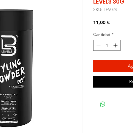
LEVEL3 30G
SKU: LEV028
Precio
11,00 €
Cantidad
*
Ag
R