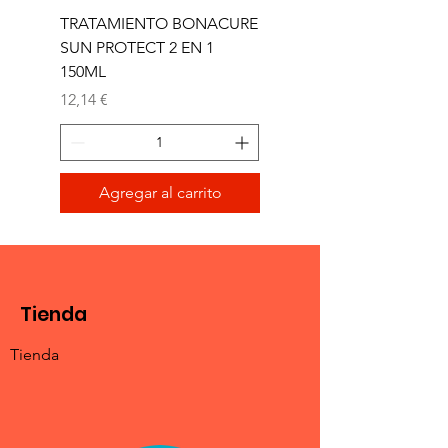
TRATAMIENTO BONACURE
TRATAMIENTO BON
SUN PROTECT 2 EN 1
SUN 2 EN 1 150ML (D)
150ML
Precio
11,77 €
Precio
12,14 €
Agregar al carrito
Tienda
Tienda