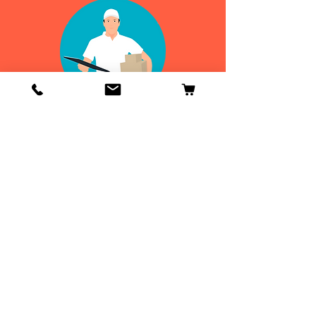
Info
Contactenos
Envío y devoluciones
Información general
ENVIOS
DE 24 A 48H
¡GRATIS EN
ESPAÑA!