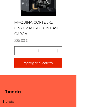
MAQUINA CORTE JRL
MAQUINA CORTE JR
ONYX 2020C-B CON BASE
TRIMMER ONYX 2020T
CARGA
Precio
165,00 €
Precio
235,00 €
Agregar al carrito
Tienda
Tienda