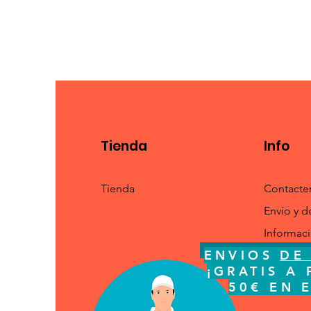
Tienda
Info
Tienda
Contacte
Envío y d
Informac
ENVIOS
DE 
ENVIOS
DE
¡GRATI
¡GRATIS A 
ESPA
50€ EN