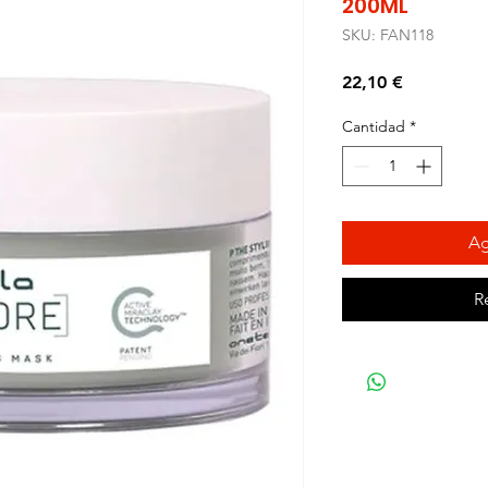
200ML
SKU: FAN118
Precio
22,10 €
Cantidad
*
Ag
R