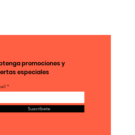
btenga promociones y
fertas especiales
ail *
Suscribete