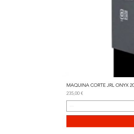
MAQUINA CORTE JRL ONYX 2
Precio
235,00 €