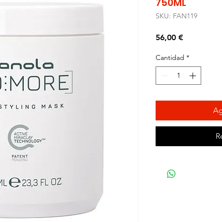
750ML
SKU: FAN119
Precio
56,00 €
Cantidad
*
Ag
R