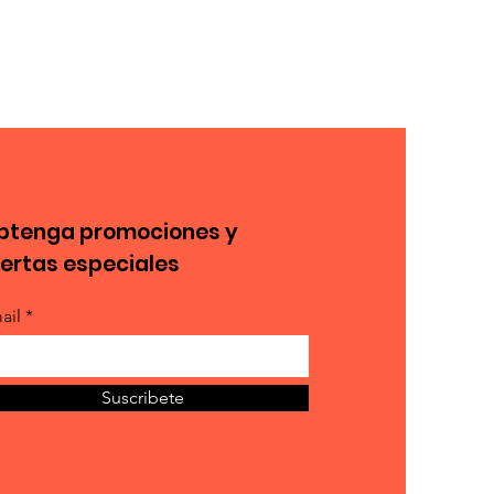
btenga promociones y
fertas especiales
ail *
Suscribete