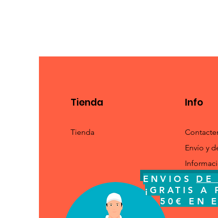
Tienda
Info
Tienda
Contacte
Envío y d
Informac
ENVIOS
DE 
ENVIOS
DE
¡GRATI
¡GRATIS A 
ESPA
50€ EN