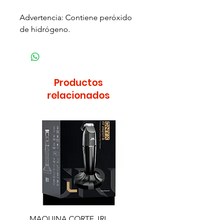
Advertencia: Contiene peróxido
de hidrógeno.
Productos
relacionados
MAQUINA CORTE JRL
MAQUINA CORTE JR