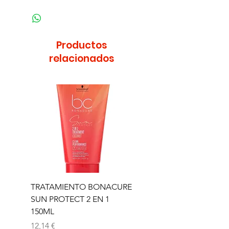
Productos
relacionados
TRATAMIENTO BONACURE
TRATAMIENTO BON
SUN PROTECT 2 EN 1
SUN 2 EN 1 150ML (D)
150ML
Precio
11,77 €
Precio
12,14 €