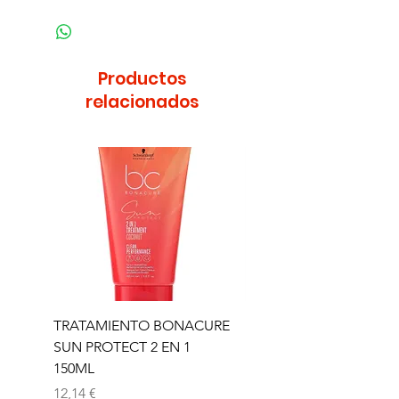
Productos
relacionados
TRATAMIENTO BONACURE
TRATAMIENTO BON
SUN PROTECT 2 EN 1
SUN 2 EN 1 150ML (D)
150ML
Precio
11,77 €
Precio
12,14 €