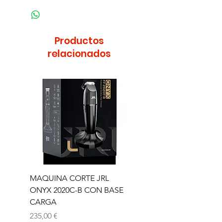
Productos
relacionados
MAQUINA CORTE JRL
MAQUINA CORTE JR
ONYX 2020C-B CON BASE
TRIMMER ONYX 2020T
CARGA
Precio
165,00 €
Precio
235,00 €