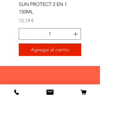
SUN PROTECT 2 EN 1
SUN 2 EN 1 150ML (D)
150ML
Precio
11,77 €
Precio
12,14 €
Agregar al carrito
Tienda
Tienda