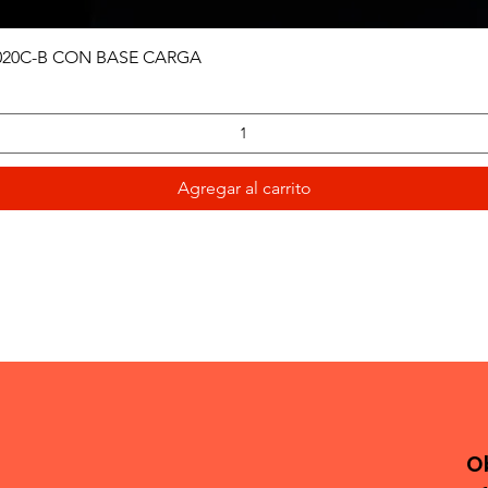
Vista rápida
020C-B CON BASE CARGA
Agregar al carrito
O