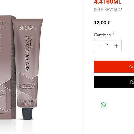
4.41 60ML
SKU: REVN4-41
Precio
12,00 €
Cantidad
*
Ag
R