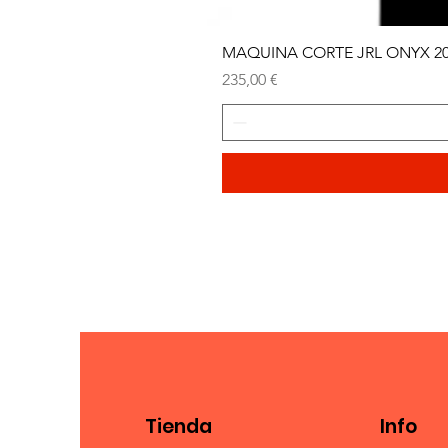
MAQUINA CORTE JRL ONYX 2
Precio
235,00 €
Tienda
Info