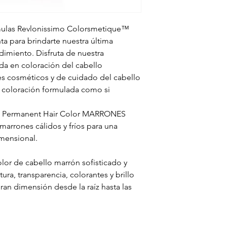
mulas Revlonissimo Colorsmetique™
a para brindarte nuestra última
imiento. Disfruta de nuestra
da en coloración del cabello
s cosméticos y de cuidado del cabello
 coloración formulada como si
™ Permanent Hair Color MARRONES
marrones cálidos y fríos para una
imensional.
olor de cabello marrón sofisticado y
ura, transparencia, colorantes y brillo
gran dimensión desde la raíz hasta las