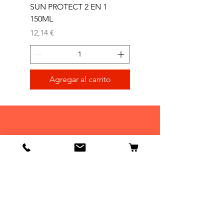
SUN PROTECT 2 EN 1
SUN 2 EN 1 150ML (D)
150ML
Precio
11,77 €
Precio
12,14 €
Agregar al carrito
Tienda
Tienda