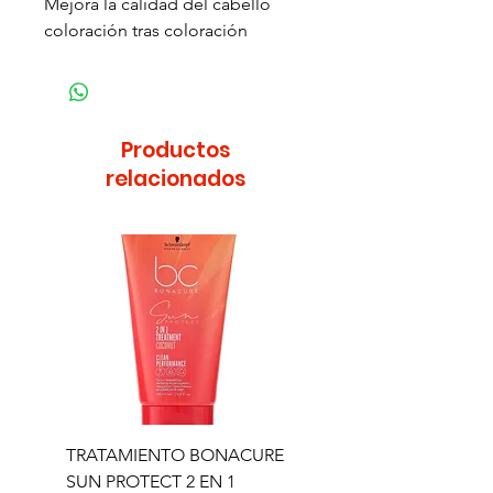
Mejora la calidad del cabello
coloración tras coloración
Productos
relacionados
TRATAMIENTO BONACURE
TRATAMIENTO BON
SUN PROTECT 2 EN 1
SUN 2 EN 1 150ML (D)