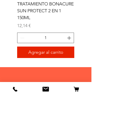
TRATAMIENTO BONACURE
TRATAMIENTO BON
SUN PROTECT 2 EN 1
SUN 2 EN 1 150ML (D)
150ML
Precio
11,77 €
Precio
12,14 €
Agregar al carrito
Tienda
Tienda