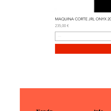
MAQUINA CORTE JRL ONYX 2
Precio
235,00 €