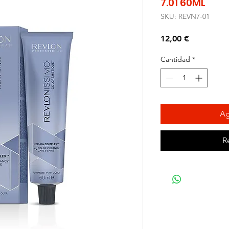
7.01 60ML
SKU: REVN7-01
Precio
12,00 €
Cantidad
*
Ag
R