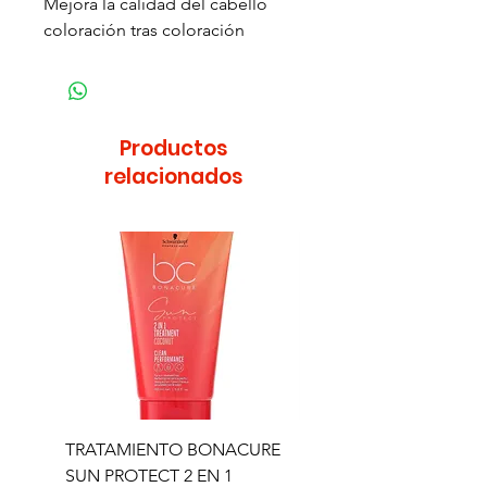
Mejora la calidad del cabello
coloración tras coloración
Productos
relacionados
TRATAMIENTO BONACURE
TRATAMIENTO BON
SUN PROTECT 2 EN 1
SUN 2 EN 1 150ML (D)