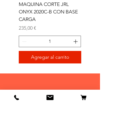
MAQUINA CORTE JRL
MAQUINA CORTE JR
ONYX 2020C-B CON BASE
TRIMMER ONYX 2020T
CARGA
Precio
165,00 €
Precio
235,00 €
Agregar al carrito
Tienda
Tienda