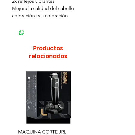
2x reflejos vibrantes
Mejora la calidad del cabello
coloración tras coloración
Productos
relacionados
MAQUINA CORTE JRL
MAQUINA CORTE JR