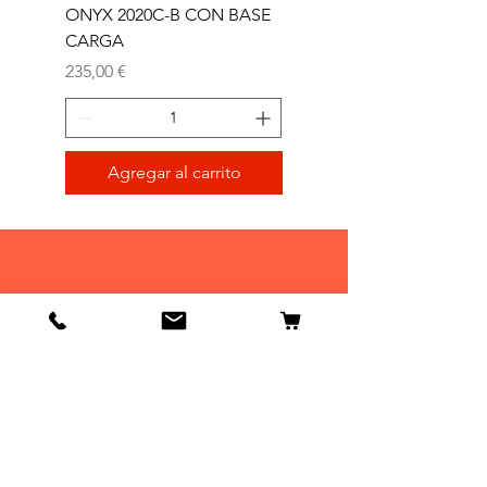
ONYX 2020C-B CON BASE
TRIMMER ONYX 2020T
CARGA
Precio
165,00 €
Precio
235,00 €
Agregar al carrito
Tienda
Tienda