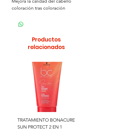
Mejora la calidad del cabello
coloración tras coloración
Productos
relacionados
TRATAMIENTO BONACURE
TRATAMIENTO BON
SUN PROTECT 2 EN 1
SUN 2 EN 1 150ML (D)