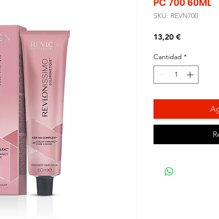
PC 700 60ML
SKU: REVN700
Precio
13,20 €
Cantidad
*
Ag
R