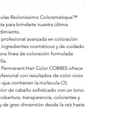
mulas Revlonissimo Colorsmetique™
a para brindarte nuestra última
dimiento.
a profesional avanzada en coloración
 ingredientes cosméticos y de cuidado
una línea de coloración formulada
lla.
 Permanent Hair Color COBRES ofrece
ofesional con resultados de color vivos
s que contienen la molécula C5.
olor de cabello sofisticado con un tono
 cobertura, transparencia, colorantes y
o y de gran dimensión desde la raíz hasta