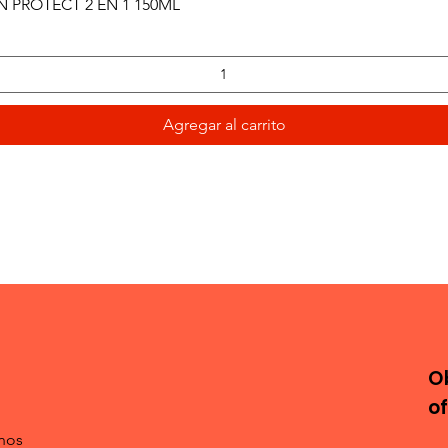
Vista rápida
PROTECT 2 EN 1 150ML
Agregar al carrito
O
o
nos