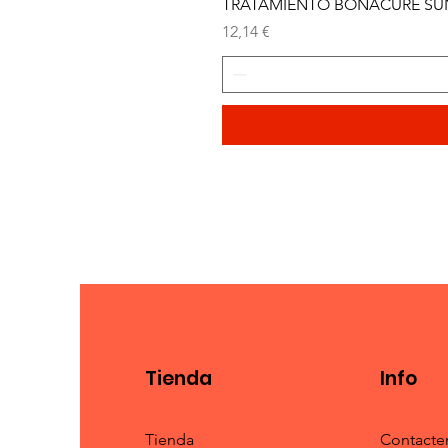
TRATAMIENTO BONACURE SUN 
Precio
12,14 €
Tienda
Info
Tienda
Contacte