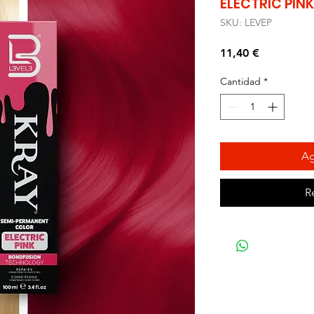
ELECTRIC PINK
SKU: LEVEP
Precio
11,40 €
Cantidad
*
Ag
R