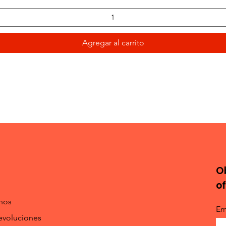
Agregar al carrito
O
o
nos
Em
evoluciones