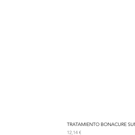
TRATAMIENTO BONACURE SUN 
Precio
12,14 €