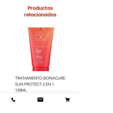
Productos
relacionados
TRATAMIENTO BONACURE
TRATAMIENTO BON
SUN PROTECT 2 EN 1
SUN 2 EN 1 150ML (D)
150ML
Precio
11,77 €
Precio
12,14 €