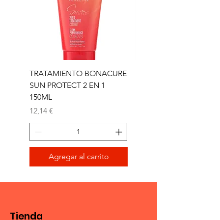
TRATAMIENTO BONACURE
TRATAMIENTO BON
SUN PROTECT 2 EN 1
SUN 2 EN 1 150ML (D)
150ML
Precio
11,77 €
Precio
12,14 €
Agregar al carrito
Tienda