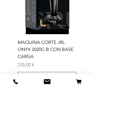
MAQUINA CORTE JRL
MAQUINA CORTE JR
ONYX 2020C-B CON BASE
TRIMMER ONYX 2020T
CARGA
Precio
165,00 €
Precio
235,00 €
Agregar al carrito
Tienda