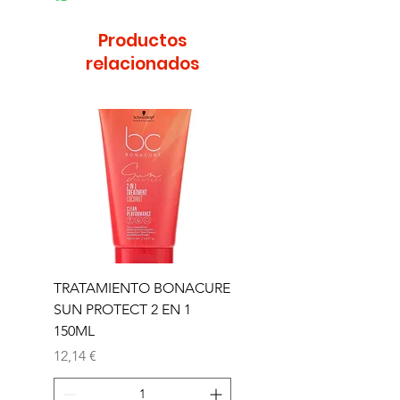
Productos
relacionados
TRATAMIENTO BONACURE
TRATAMIENTO BON
SUN PROTECT 2 EN 1
SUN 2 EN 1 150ML (D)
150ML
Precio
11,77 €
Precio
12,14 €