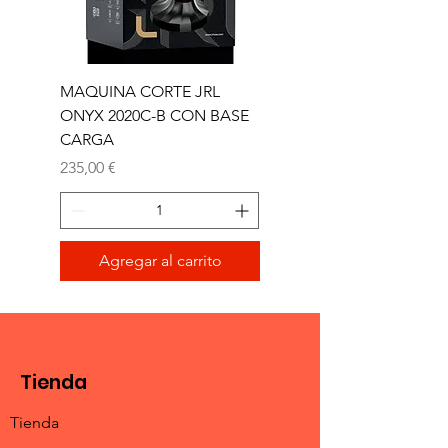
MAQUINA CORTE JRL
MAQUINA CORTE JR
ONYX 2020C-B CON BASE
TRIMMER ONYX 2020T
CARGA
Precio
165,00 €
Precio
235,00 €
Agregar al carrito
Tienda
Tienda