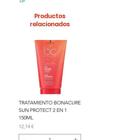
Productos
relacionados
TRATAMIENTO BONACURE
TRATAMIENTO BON
SUN PROTECT 2 EN 1
SUN 2 EN 1 150ML (D)
150ML
Precio
11,77 €
Precio
12,14 €