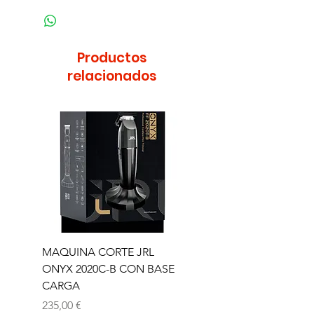
Productos
relacionados
MAQUINA CORTE JRL
MAQUINA CORTE JR
ONYX 2020C-B CON BASE
TRIMMER ONYX 2020T
CARGA
Precio
165,00 €
Precio
235,00 €