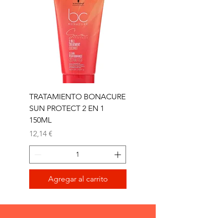
TRATAMIENTO BONACURE
TRATAMIENTO BON
SUN PROTECT 2 EN 1
SUN 2 EN 1 150ML (D)
150ML
Precio
11,77 €
Precio
12,14 €
Agregar al carrito