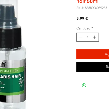
hair 50ml
SKU: 8588006039283
Precio
8,99 €
Cantidad
*
Ag
R