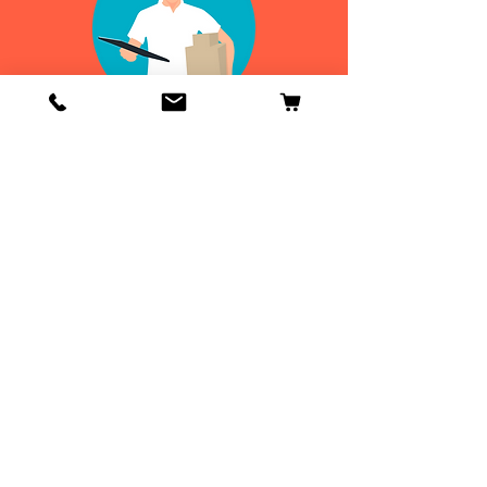
Info
Contactenos
Envío y devoluciones
Información general
ENVIOS
DE 24 A 48H
¡GRATIS EN
ESPAÑA!
ENVIOS
DE 24 A 48H
¡GRATIS A PARTIR DE